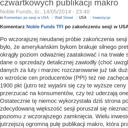
czwartkowych publikacji makro
Noble Funds, śr., 14/05/2014 - 23:40
in
Komentarz po sesji w USA
Wall Street
USA
Inwestycje
Komentarz
Noble Funds TFI
po zakończeniu sesji w USA
Po wczorajszej nieudanej próbie zakończenia sesj
było, że amerykańskim bykom brakuje silnego pret
okrągły poziom odważniej zaatakować i na trwałe
dane o sprzedaży detalicznej zawiodły (choć uwzglę
danych za luty i marzec rozczarowanie już tak duże
o wzroście cen producentów (PPI) też nie zachęca
1900 pkt (jutro też wyjaśni się czy te wyższe ceny 
przerzucać na konsumentów, czy też uderzają one
Ostatecznie tę niemoc wykorzystała dziś strona 
zdecydowaną większość sesji poruszał się nieznac
poziomu z wczorajszego zamknięcia. Wielu inwes
jutrzejszą ogromną pulę publikacji makro, która p