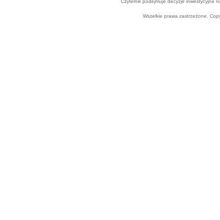
Czytelnik podejmuje decyzje inwestycyjne n
Wszelkie prawa zastrzeżone. Cop