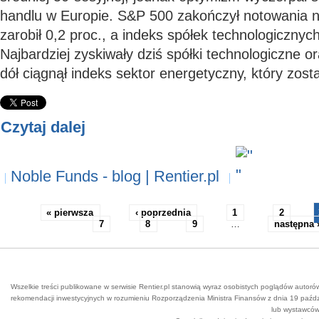
handlu w Europie. S&P 500 zakończył notowania n
zarobił 0,2 proc., a indeks spółek technologicznyc
Najbardziej zyskiwały dziś spółki technologiczne o
dół ciągnął indeks sektor energetyczny, który zost
Czytaj dalej
Noble Funds - blog | Rentier.pl
« pierwsza
‹ poprzednia
1
2
7
8
9
…
następna 
Wszelkie treści publikowane w serwisie Rentier.pl stanowią wyraz osobistych poglądów autoró
rekomendacji inwestycyjnych w rozumieniu Rozporządzenia Ministra Finansów z dnia 19 paźdz
lub wystawców 