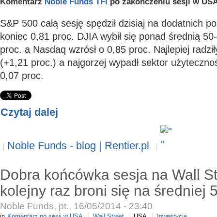
Komentarz
Noble Funds TFI
po zakończeniu sesji w USA
S&P 500 całą sesję spędził dzisiaj na dodatnich 
koniec 0,81 proc. DJIA wybił się ponad średnią 50
proc. a Nasdaq wzrósł o 0,85 proc. Najlepiej radził
(+1,21 proc.) a najgorzej wypadł sektor użytecznoś
0,07 proc.
Czytaj dalej
Noble Funds - blog | Rentier.pl
Dobra końcówka sesja na Wall S
kolejny raz broni się na średniej 
Noble Funds, pt., 16/05/2014 - 23:40
in
Komentarz po sesji w USA
Wall Street
USA
Inwestycje