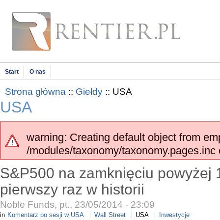
Start
O nas
Strona główna
::
Giełdy
:: USA
USA
warning: Creating default object from em
/modules/taxonomy/taxonomy.pages.inc o
S&P500 na zamknięciu powyżej 1
pierwszy raz w historii
Noble Funds, pt., 23/05/2014 - 23:09
in
Komentarz po sesji w USA
Wall Street
USA
Inwestycje