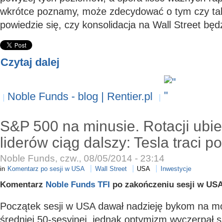
wkrótce poznamy, może zdecydować o tym czy tak
powiedzie się, czy konsolidacja na Wall Street będ
Czytaj dalej
Noble Funds - blog | Rentier.pl
S&P 500 na minusie. Rotacji ubi
liderów ciąg dalszy: Tesla traci 
Noble Funds, czw., 08/05/2014 - 23:14
in
Komentarz po sesji w USA
Wall Street
USA
Inwestycje
Komentarz
Noble Funds TFI
po zakończeniu sesji w USA
Początek sesji w USA dawał nadzieję bykom na mo
średniej 50-sesyjnej, jednak optymizm wyczerpał s