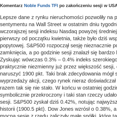
Komentarz
Noble Funds TFI
po zakończeniu sesji w USA
Lepsze dane z rynku nieruchomości pozwoliły na 
sentymentu na Wall Street w ostatnim dniu tygodn
wczorajszej sesji indeksu Nasdaq powyżej średniej
pierwszy od początku kwietnia, także było dziś ws
popytowej. S&P500 rozpoczął sesję nieznacznie 
zamknięcia, a po godzinie sesji znalazł się bardzo 
Zyskując wówczas 0.3% – 0.4% indeks szerokiego
praktycznie niezmienny już przez większość sesji,
naruszyć 1900 pkt. Taki brak zdecydowania mógł
wyprzedaży akcji, czego rynek nieraz doświadczał
razem tak się nie stało. W końcu w ostatniej godzi
symbolicznie przekroczony i taki stan rzeczy udał
sesji. S&P500 zyskał dziś 0.42%, notując najwyżs
historii (1900.5 pkt). Dow Jones wzrósł o 0.38%,
mocną sesję z rzędu zaliczyły małe spółki, które tak