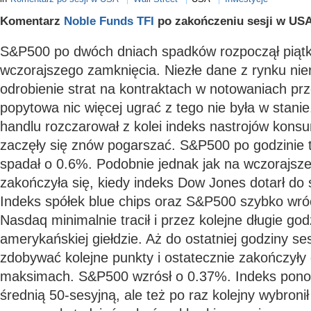
Komentarz
Noble Funds TFI
po zakończeniu sesji w USA
S&P500 po dwóch dniach spadków rozpoczął piąt
wczorajszego zamknięcia. Niezłe dane z rynku nie
odrobienie strat na kontraktach w notowaniach prz
popytowa nic więcej ugrać z tego nie była w stani
handlu rozczarował z kolei indeks nastrojów kons
zaczęły się znów pogarszać. S&P500 po godzinie 
spadał o 0.6%. Podobnie jednak jak na wczorajsze
zakończyła się, kiedy indeks Dow Jones dotarł do ś
Indeks spółek blue chips oraz S&P500 szybko wróc
Nasdaq minimalnie tracił i przez kolejne długie god
amerykańskiej giełdzie. Aż do ostatniej godziny se
zdobywać kolejne punkty i ostatecznie zakończyły
maksimach. S&P500 wzrósł o 0.37%. Indeks ponow
średnią 50-sesyjną, ale też po raz kolejny wybronił 