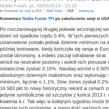
Noble Funds, pt., 09/05/2014 - 23:18
in
Komentarz po sesji w USA
Wall Street
USA
Inwestycje
Komentarz
Noble Funds TFI
po zakończeniu sesji w USA
Po rozczarowującej drugiej połowie wczorajszej se
dzień od spadków rzędu 0.4%. W tych pierwszych 
ustanowione zostało jednak dzienne minimum na i
później testowane, kiedy kończyła się sesja w Eur
został obroniony, a indeks zaczął odrabianie strat
wrócił na neutralne poziomy i wokół nich poruszał s
ostatecznie zyskać 0.15%. Nasdaq wzrósł o 0.50%
absolutnym dziennym maksimum oraz wykonując s
minimum, łącznie o 1.1%. Dow Jones zyskał 0.2%
16 583 pkt to nowy historyczny rekord w cenach 
jedynie symbolicznie od szczytów z końca 2013 r. 
kwietnia b.r. Tak więc w kolejnym tygodniu może b
powyżej tych poziomów, a spora ilość ważnych ra